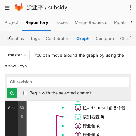
Skip
To
Toggle
涂亚平
/
subsidy
插入视频逻辑修改
13
to
na
navigation
content
92-online版本
Project
Repository
Issues
Merge Requests
Pipelines
websocket上线了~~~
课程时长计算不对
Branches
Tags
Contributors
Graph
Compare
Charts
人脸识别上线版本
12
人脸识别上线版本
11
master
You can move around the graph by using the
online
Sep
30
arrow keys.
监管版本备份
14
人脸识别版本备个份
6
人脸识别版本备个份
2
Begin with the selected commit
更新班级WebSocket消息通
拉websocket前备个份
Aug
30
按别名查询
5
行业领域
行业领域