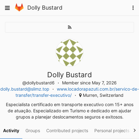
Skip
To
Toggle
Dolly Bustard
to
na
navigation
content
Dolly Bustard
@dollybustard6
Member since May 7, 2026
dolly.bustard@slimz.top
www.locadorapazuti.com.br/servico-de-
transfer/transfer-executivo/
Murren, Switzerland
Especialista certificado em transporte executivo com 15+ anos
de atuação. Especializado em Turismo e dedicado em ajudar
grupos a planejar deslocamentos seguros e exitosos.
Activity
Groups
Contributed projects
Personal projects
S