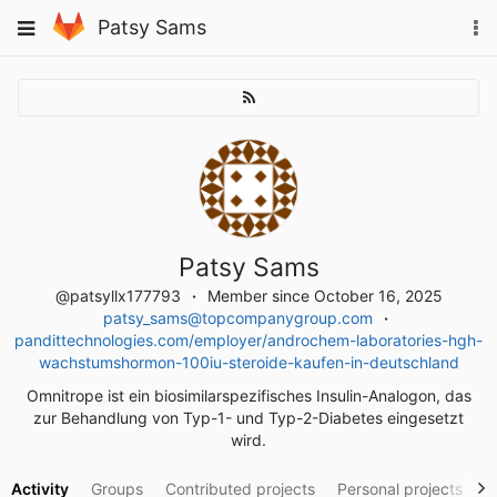
Skip
To
Toggle
Patsy Sams
to
na
navigation
content
Patsy Sams
@patsyllx177793
Member since October 16, 2025
patsy_sams@topcompanygroup.com
pandittechnologies.com/employer/androchem-laboratories-hgh-
wachstumshormon-100iu-steroide-kaufen-in-deutschland
Omnitrope ist ein biosimilarspezifisches Insulin-Analogon, das
zur Behandlung von Typ-1- und Typ-2-Diabetes eingesetzt
wird.
Activity
Groups
Contributed projects
Personal projects
S