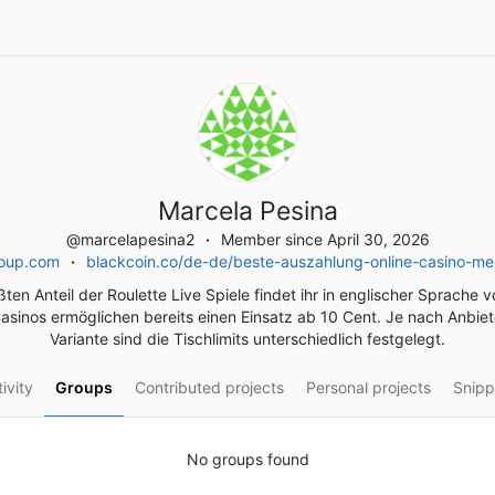
Marcela Pesina
@marcelapesina2
Member since April 30, 2026
oup.com
blackcoin.co/de-de/beste-auszahlung-online-casino-me
ten Anteil der Roulette Live Spiele findet ihr in englischer Sprache vo
asinos ermöglichen bereits einen Einsatz ab 10 Cent. Je nach Anbie
Variante sind die Tischlimits unterschiedlich festgelegt.
ivity
Groups
Contributed projects
Personal projects
Snipp
No groups found