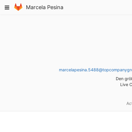
Skip
Toggle
Marcela Pesina
to
navigation
content
marcelapesina.5488@topcompanygr
Den größ
Live C
Act